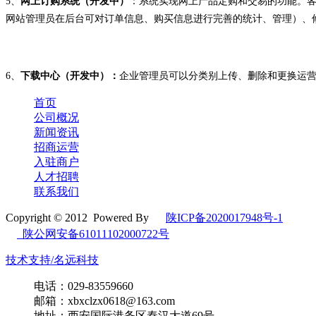
5、
网上订购系统（开发中）
：系统实现网上产品定购和交易的功能。客
网站管理员在后台可对订单信息、购买信息进行完善的统计、管理）、
6、
下载中心（开发中）：
企业管理员可以分类别上传、删除和更换运营
首页
公司概况
新闻资讯
招商运营
入驻商户
人才招聘
联系我们
Copyright © 2012 Powered By
陕ICP备2020017948号-1
陕公网安备61011102000722号
技术支持/名远科技
电话：029-83559660
邮箱：xbxclzx0618@163.com
地址：西安国际港务区秦汉大道69号