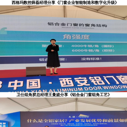
西格玛数控薛磊经理分享《门窗企业智能制造和数字化升级》
卫仕组角胶总经理王曼媞分享《铝合金门窗组角工艺》